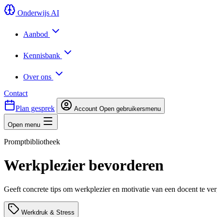
Onderwijs AI
Aanbod
Kennisbank
Over ons
Contact
Plan gesprek
Account
Open gebruikersmenu
Open menu
Promptbibliotheek
Werkplezier bevorderen
Geeft concrete tips om werkplezier en motivatie van een docent te ver
Werkdruk & Stress