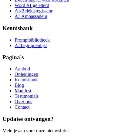
Word AI-geletterd
AI-Beleidsregisseur
AI-Ambassadeur
Kennisbank
Promptbibliotheek
AI begrippenlijst
Pagina's
Aanbod
Opleidingen
Kennisbank
Blog
Manifest
Testimonials
Over ons
Contact
Updates ontvangen?
Meld je aan voor onze nieuwsbrief.