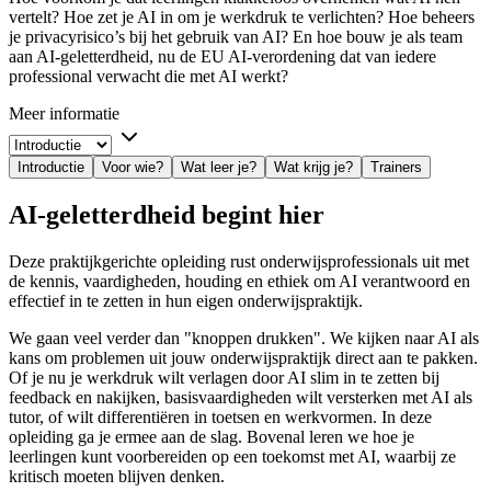
vertelt? Hoe zet je AI in om je werkdruk te verlichten? Hoe beheers
je privacyrisico’s bij het gebruik van AI? En hoe bouw je als team
aan AI-geletterdheid, nu de EU AI-verordening dat van iedere
professional verwacht die met AI werkt?
Meer informatie
Introductie
Voor wie?
Wat leer je?
Wat krijg je?
Trainers
AI-geletterdheid begint hier
Deze praktijkgerichte opleiding rust onderwijsprofessionals uit met
de kennis, vaardigheden, houding en ethiek om AI verantwoord en
effectief in te zetten in hun eigen onderwijspraktijk.
We gaan veel verder dan "knoppen drukken". We kijken naar AI als
kans om problemen uit jouw onderwijspraktijk direct aan te pakken.
Of je nu je werkdruk wilt verlagen door AI slim in te zetten bij
feedback en nakijken, basisvaardigheden wilt versterken met AI als
tutor, of wilt differentiëren in toetsen en werkvormen. In deze
opleiding ga je ermee aan de slag. Bovenal leren we hoe je
leerlingen kunt voorbereiden op een toekomst met AI, waarbij ze
kritisch moeten blijven denken.