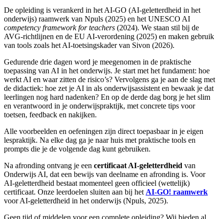
De opleiding is verankerd in het AI-GO (AI-geletterdheid in het
onderwijs) raamwerk van Npuls (2025) en het UNESCO AI
competency framework for teachers
(2024). We staan stil bij de
AVG-richtlijnen en de EU AI-verordening (2025) en maken gebruik
van tools zoals het AI-toetsingskader van Sivon (2026).
Gedurende drie dagen word je meegenomen in de praktische
toepassing van AI in het onderwijs. Je start met het fundament: hoe
werkt AI en waar zitten de risico’s? Vervolgens ga je aan de slag met
de didactiek: hoe zet je AI in als onderwijsassistent en bewaak je dat
leerlingen nog hard nadenken? En op de derde dag borg je het slim
en verantwoord in je onderwijspraktijk, met concrete tips voor
toetsen, feedback en nakijken.
Alle voorbeelden en oefeningen zijn direct toepasbaar in je eigen
lespraktijk. Na elke dag ga je naar huis met praktische tools en
prompts die je de volgende dag kunt gebruiken.
Na afronding ontvang je een
certificaat AI-geletterdheid
van
Onderwijs AI, dat een bewijs van deelname en afronding is. Voor
AI-geletterdheid bestaat momenteel geen officieel (wettelijk)
certificaat. Onze leerdoelen sluiten aan bij het
AI-GO! raamwerk
voor AI-geletterdheid in het onderwijs (Npuls, 2025).
Geen tijd of middelen voor een complete opleiding? Wij bieden al