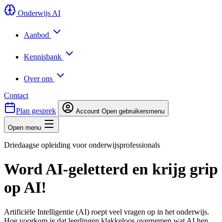
Onderwijs AI
Aanbod
Kennisbank
Over ons
Contact
Plan gesprek
Account
Open gebruikersmenu
Open menu
Driedaagse opleiding voor onderwijsprofessionals
Word AI-geletterd en krijg grip
op AI!
Artificiële Intelligentie (AI) roept veel vragen op in het onderwijs.
Hoe voorkom je dat leerlingen klakkeloos overnemen wat AI hen