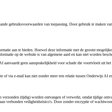
rstaande gebruiksvoorwaarden van toepassing. Door gebruik te maken v
nformatie aan te bieden. Hoewel deze informatie met de grootst mogelijk
he informatie op de website is van algemene aard en kan niet worden besc
aanvaardt geen aansprakelijkheid voor schade die voortvloeit uit het 
e of via e-mail kan niet zonder meer een relatie tussen Onderwijs AI e
n verzonden (tijdig) worden ontvangen of verwerkt, omdat tijdige ontv
raan verbonden veiligheidsrisico's. Door zonder encryptie of wachtwoo