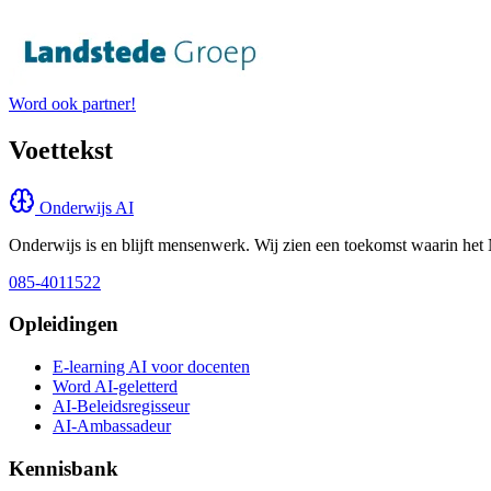
Word ook partner!
Voettekst
Onderwijs AI
Onderwijs is en blijft mensenwerk. Wij zien een toekomst waarin het 
085-4011522
Opleidingen
E-learning AI voor docenten
Word AI-geletterd
AI-Beleidsregisseur
AI-Ambassadeur
Kennisbank