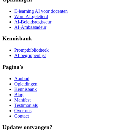
E-learning AI voor docenten
Word AI-geletterd
AI-Beleidsregisseur
AI-Ambassadeur
Kennisbank
Promptbibliotheek
AI begrippenlijst
Pagina's
Aanbod
Opleidingen
Kennisbank
Blog
Manifest
Testimonials
Over ons
Contact
Updates ontvangen?