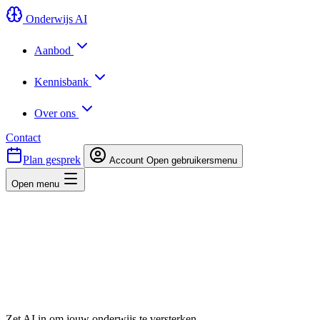
Onderwijs AI
Aanbod
Kennisbank
Over ons
Contact
Plan gesprek
Account
Open gebruikersmenu
Open menu
Zet AI in om jouw onderwijs te versterken