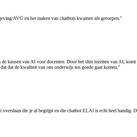
tgeving/AVG en het maken van chatbots kwamen als geroepen."
de kansen van AI voor docenten. Door het slim inzetten van AI, komt e
er dat dat de kwaliteit van ons onderwijs ten goede gaat komen."
 overslaan die je al begrijpt en die chatbot ELAI is echt heel handig. Di