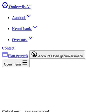
Onderwijs AI
Aanbod
Kennisbank
Over ons
Contact
Plan gesprek
Account
Open gebruikersmenu
Open menu
Geloof ons niet op ons woord