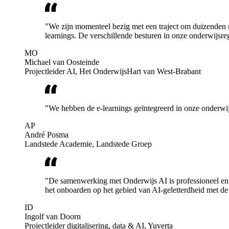
"We zijn momenteel bezig met een traject om duizenden 
learnings. De verschillende besturen in onze onderwijsr
MO
Michael van Oosteinde
Projectleider AI, Het OnderwijsHart van West-Brabant
"We hebben de e-learnings geïntegreerd in onze onderwi
AP
André Posma
Landstede Academie, Landstede Groep
"De samenwerking met Onderwijs AI is professioneel en p
het onboarden op het gebied van AI-geletterdheid met de
ID
Ingolf van Doorn
Projectleider digitalisering, data & AI, Yuverta