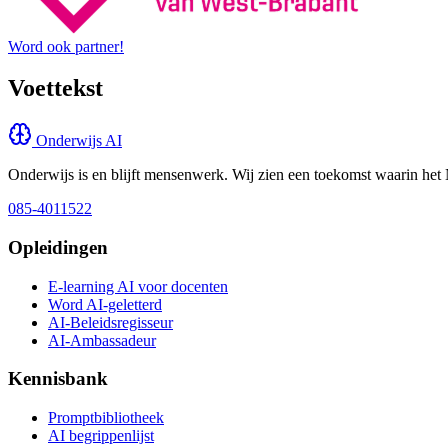
Word ook partner!
Voettekst
Onderwijs AI
Onderwijs is en blijft mensenwerk. Wij zien een toekomst waarin het 
085-4011522
Opleidingen
E-learning AI voor docenten
Word AI-geletterd
AI-Beleidsregisseur
AI-Ambassadeur
Kennisbank
Promptbibliotheek
AI begrippenlijst