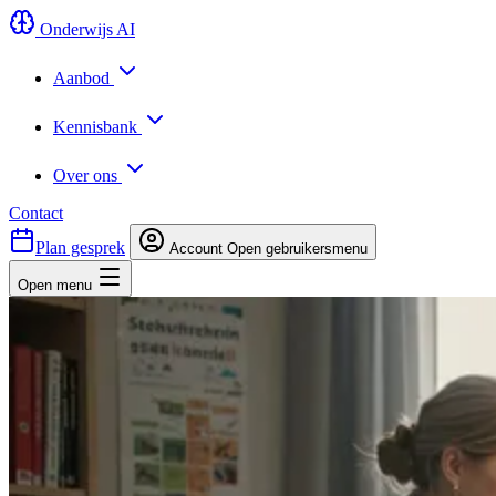
Onderwijs AI
Aanbod
Kennisbank
Over ons
Contact
Plan gesprek
Account
Open gebruikersmenu
Open menu