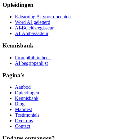
Opleidingen
E-learning AI voor docenten
Word AI-geletterd
AI-Beleidsregisseur
AI-Ambassadeur
Kennisbank
Promptbibliotheek
AI begrippenlijst
Pagina's
Aanbod
Opleidingen
Kennisbank
Blog
Manifest
Testimonials
Over ons
Contact
Updates ontvangen?