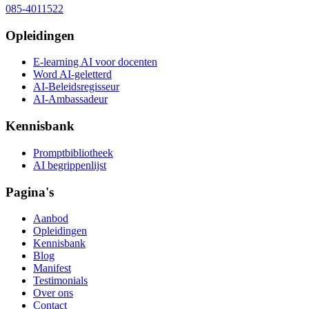
085-4011522
Opleidingen
E-learning AI voor docenten
Word AI-geletterd
AI-Beleidsregisseur
AI-Ambassadeur
Kennisbank
Promptbibliotheek
AI begrippenlijst
Pagina's
Aanbod
Opleidingen
Kennisbank
Blog
Manifest
Testimonials
Over ons
Contact