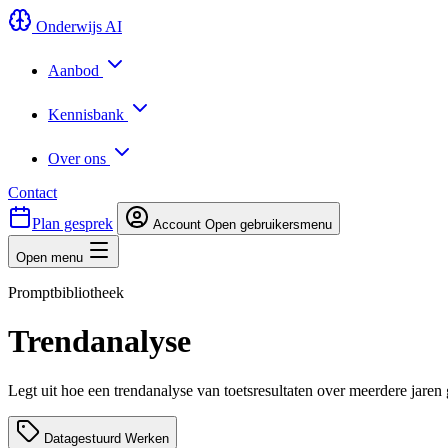
Onderwijs AI
Aanbod
Kennisbank
Over ons
Contact
Plan gesprek
Account
Open gebruikersmenu
Open menu
Promptbibliotheek
Trendanalyse
Legt uit hoe een trendanalyse van toetsresultaten over meerdere jare
Datagestuurd Werken