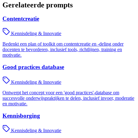
Gerelateerde prompts
Contentcreatie
Kennisdeling & Innovatie
Bedenkt een plan of toolkit om contentcreatie en -deling onder
docenten te bevorderen, inclusief tools, richtlijnen, training en
motivatie.
Good practices database
Kennisdeling & Innovatie
Ontwerpt het concept voor een 'good practices'-database om
succesvolle onderwijspraktijken te delen, inclusief invoer, moderatie
en motivatie.
Kennisborging
Kennisdeling & Innovatie