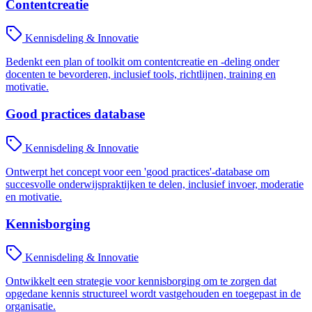
Contentcreatie
Kennisdeling & Innovatie
Bedenkt een plan of toolkit om contentcreatie en -deling onder
docenten te bevorderen, inclusief tools, richtlijnen, training en
motivatie.
Good practices database
Kennisdeling & Innovatie
Ontwerpt het concept voor een 'good practices'-database om
succesvolle onderwijspraktijken te delen, inclusief invoer, moderatie
en motivatie.
Kennisborging
Kennisdeling & Innovatie
Ontwikkelt een strategie voor kennisborging om te zorgen dat
opgedane kennis structureel wordt vastgehouden en toegepast in de
organisatie.