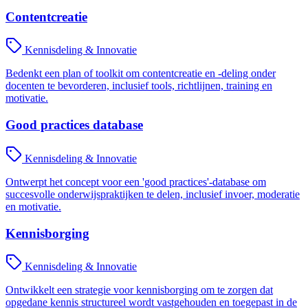
Contentcreatie
Kennisdeling & Innovatie
Bedenkt een plan of toolkit om contentcreatie en -deling onder
docenten te bevorderen, inclusief tools, richtlijnen, training en
motivatie.
Good practices database
Kennisdeling & Innovatie
Ontwerpt het concept voor een 'good practices'-database om
succesvolle onderwijspraktijken te delen, inclusief invoer, moderatie
en motivatie.
Kennisborging
Kennisdeling & Innovatie
Ontwikkelt een strategie voor kennisborging om te zorgen dat
opgedane kennis structureel wordt vastgehouden en toegepast in de