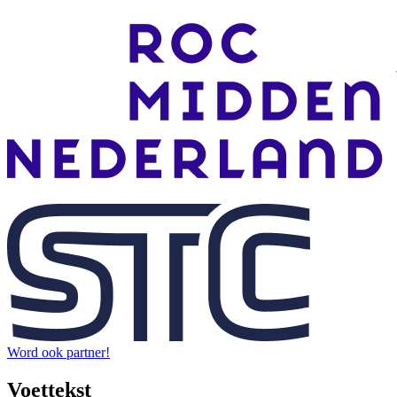
Word ook partner!
Voettekst