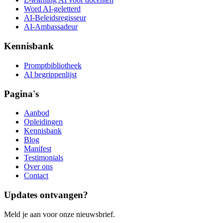
Word AI-geletterd
AI-Beleidsregisseur
AI-Ambassadeur
Kennisbank
Promptbibliotheek
AI begrippenlijst
Pagina's
Aanbod
Opleidingen
Kennisbank
Blog
Manifest
Testimonials
Over ons
Contact
Updates ontvangen?
Meld je aan voor onze nieuwsbrief.