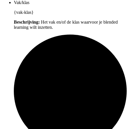
Vak/klas
{vak-klas}
Beschrijving:
Het vak en/of de klas waarvoor je blended
learning wilt inzetten.