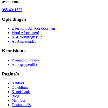
overneemt.
085-4011522
Opleidingen
E-learning AI voor docenten
Word AI-geletterd
AI-Beleidsregisseur
AI-Ambassadeur
Kennisbank
Promptbibliotheek
AI begrippenlijst
Pagina's
Aanbod
Opleidingen
Kennisbank
Blog
Manifest
Testimonials