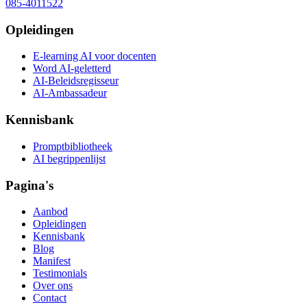
085-4011522
Opleidingen
E-learning AI voor docenten
Word AI-geletterd
AI-Beleidsregisseur
AI-Ambassadeur
Kennisbank
Promptbibliotheek
AI begrippenlijst
Pagina's
Aanbod
Opleidingen
Kennisbank
Blog
Manifest
Testimonials
Over ons
Contact