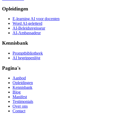
Opleidingen
E-learning AI voor docenten
Word AI-geletterd
AI-Beleidsregisseur
AI-Ambassadeur
Kennisbank
Promptbibliotheek
AI begrippenlijst
Pagina's
Aanbod
Opleidingen
Kennisbank
Blog
Manifest
Testimonials
Over ons
Contact