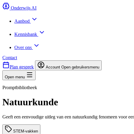
Onderwijs AI
Aanbod
Kennisbank
Over ons
Contact
Plan gesprek
Account
Open gebruikersmenu
Open menu
Promptbibliotheek
Natuurkunde
Geeft een eenvoudige uitleg van een natuurkundig fenomeen voor een s
STEM-vakken