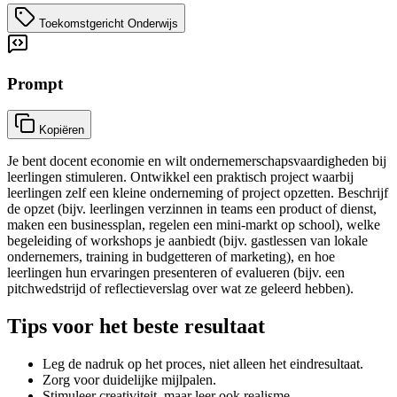
Toekomstgericht Onderwijs
Prompt
Kopiëren
Je bent docent economie en wilt ondernemerschapsvaardigheden bij
leerlingen stimuleren. Ontwikkel een praktisch project waarbij
leerlingen zelf een kleine onderneming of project opzetten. Beschrijf
de opzet (bijv. leerlingen verzinnen in teams een product of dienst,
maken een businessplan, regelen een mini-markt op school), welke
begeleiding of workshops je aanbiedt (bijv. gastlessen van lokale
ondernemers, training in budgetteren of marketing), en hoe
leerlingen hun ervaringen presenteren of evalueren (bijv. een
pitchwedstrijd of reflectieverslag over wat ze geleerd hebben).
Tips voor het beste resultaat
Leg de nadruk op het proces, niet alleen het eindresultaat.
Zorg voor duidelijke mijlpalen.
Stimuleer creativiteit, maar leer ook realisme.