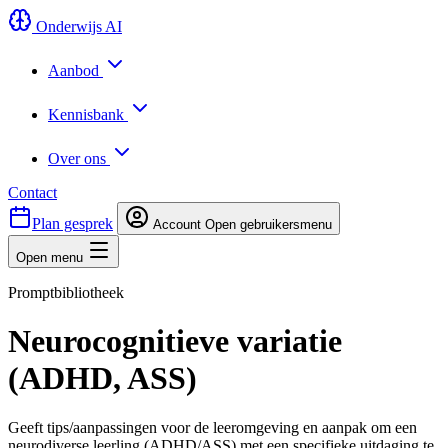
Onderwijs AI
Aanbod
Kennisbank
Over ons
Contact
Plan gesprek
Account
Open gebruikersmenu
Open menu
Promptbibliotheek
Neurocognitieve variatie
(ADHD, ASS)
Geeft tips/aanpassingen voor de leeromgeving en aanpak om een
neurodiverse leerling (ADHD/ASS) met een specifieke uitdaging te