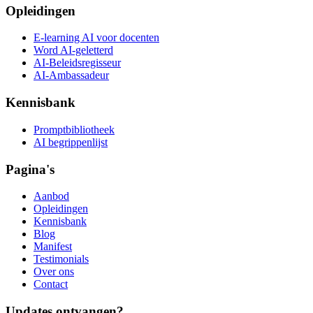
Opleidingen
E-learning AI voor docenten
Word AI-geletterd
AI-Beleidsregisseur
AI-Ambassadeur
Kennisbank
Promptbibliotheek
AI begrippenlijst
Pagina's
Aanbod
Opleidingen
Kennisbank
Blog
Manifest
Testimonials
Over ons
Contact
Updates ontvangen?