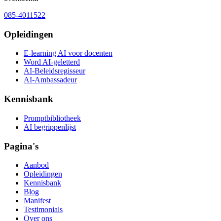
085-4011522
Opleidingen
E-learning AI voor docenten
Word AI-geletterd
AI-Beleidsregisseur
AI-Ambassadeur
Kennisbank
Promptbibliotheek
AI begrippenlijst
Pagina's
Aanbod
Opleidingen
Kennisbank
Blog
Manifest
Testimonials
Over ons