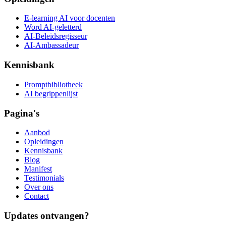
E-learning AI voor docenten
Word AI-geletterd
AI-Beleidsregisseur
AI-Ambassadeur
Kennisbank
Promptbibliotheek
AI begrippenlijst
Pagina's
Aanbod
Opleidingen
Kennisbank
Blog
Manifest
Testimonials
Over ons
Contact
Updates ontvangen?