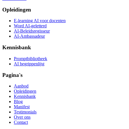
Opleidingen
E-learning AI voor docenten
Word AI-geletterd
AI-Beleidsregisseur
AI-Ambassadeur
Kennisbank
Promptbibliotheek
AI begrippenlijst
Pagina's
Aanbod
Opleidingen
Kennisbank
Blog
Manifest
Testimonials
Over ons
Contact