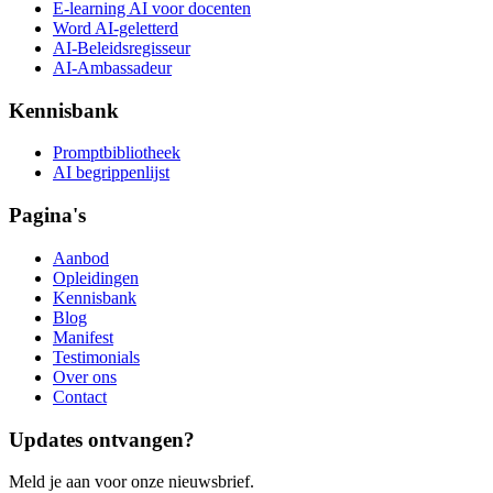
E-learning AI voor docenten
Word AI-geletterd
AI-Beleidsregisseur
AI-Ambassadeur
Kennisbank
Promptbibliotheek
AI begrippenlijst
Pagina's
Aanbod
Opleidingen
Kennisbank
Blog
Manifest
Testimonials
Over ons
Contact
Updates ontvangen?
Meld je aan voor onze nieuwsbrief.