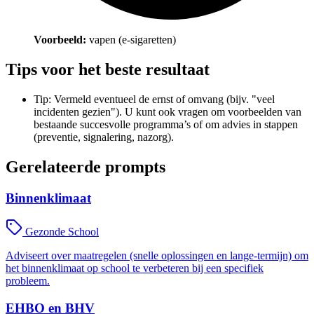
Voorbeeld:
vapen (e-sigaretten)
Tips voor het beste resultaat
Tip: Vermeld eventueel de ernst of omvang (bijv. "veel
incidenten gezien"). U kunt ook vragen om voorbeelden van
bestaande succesvolle programma’s of om advies in stappen
(preventie, signalering, nazorg).
Gerelateerde prompts
Binnenklimaat
Gezonde School
Adviseert over maatregelen (snelle oplossingen en lange-termijn) om
het binnenklimaat op school te verbeteren bij een specifiek
probleem.
EHBO en BHV