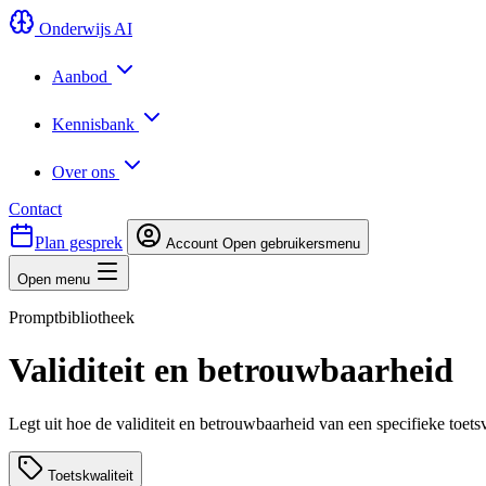
Onderwijs AI
Aanbod
Kennisbank
Over ons
Contact
Plan gesprek
Account
Open gebruikersmenu
Open menu
Promptbibliotheek
Validiteit en betrouwbaarheid
Legt uit hoe de validiteit en betrouwbaarheid van een specifieke to
Toetskwaliteit