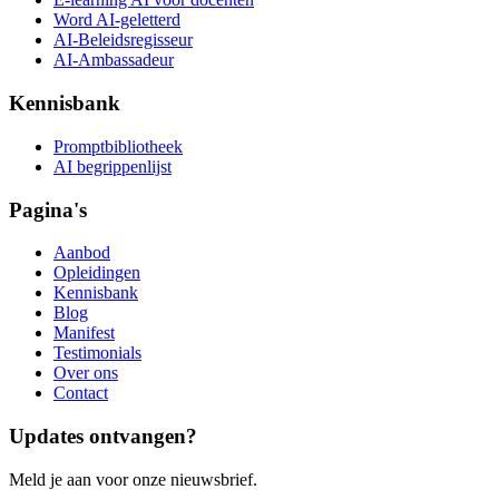
Word AI-geletterd
AI-Beleidsregisseur
AI-Ambassadeur
Kennisbank
Promptbibliotheek
AI begrippenlijst
Pagina's
Aanbod
Opleidingen
Kennisbank
Blog
Manifest
Testimonials
Over ons
Contact
Updates ontvangen?
Meld je aan voor onze nieuwsbrief.