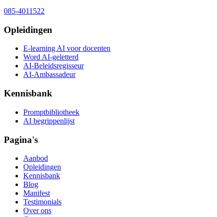
085-4011522
Opleidingen
E-learning AI voor docenten
Word AI-geletterd
AI-Beleidsregisseur
AI-Ambassadeur
Kennisbank
Promptbibliotheek
AI begrippenlijst
Pagina's
Aanbod
Opleidingen
Kennisbank
Blog
Manifest
Testimonials
Over ons