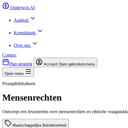
Onderwijs AI
Aanbod
Kennisbank
Over ons
Contact
Plan gesprek
Account
Open gebruikersmenu
Open menu
Promptbibliotheek
Mensenrechten
Ontwerpt een lessenreeks over mensenrechten en ethische vraagstukken,
Maatschappelijke Betrokkenheid