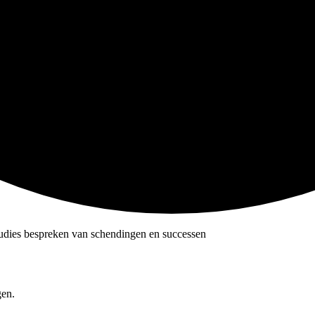
tudies bespreken van schendingen en successen
gen.