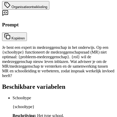
Organisatieontwikkeling
Prompt
Kopiëren
Je bent een expert in medezeggenschap in het onderwijs. Op een
{schooltype} functioneert de medezeggenschapsraad (MR) niet
optimaal: {probleem-medezeggenschap}. {rol} wil de
medezeggenschap nieuw leven inblazen. Wat adviseer je om de
MR/medezeggenschap te versterken en de samenwerking tussen
MR en schoolleiding te verbeteren, zodat inspraak werkelijk invloed
heeft?
Beschikbare variabelen
Schooltype
{schooltype}
Beschrijving:
Het type school.