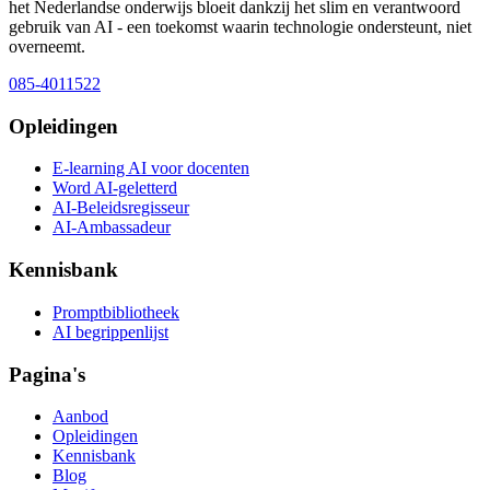
het Nederlandse onderwijs bloeit dankzij het slim en verantwoord
gebruik van AI - een toekomst waarin technologie ondersteunt, niet
overneemt.
085-4011522
Opleidingen
E-learning AI voor docenten
Word AI-geletterd
AI-Beleidsregisseur
AI-Ambassadeur
Kennisbank
Promptbibliotheek
AI begrippenlijst
Pagina's
Aanbod
Opleidingen
Kennisbank
Blog