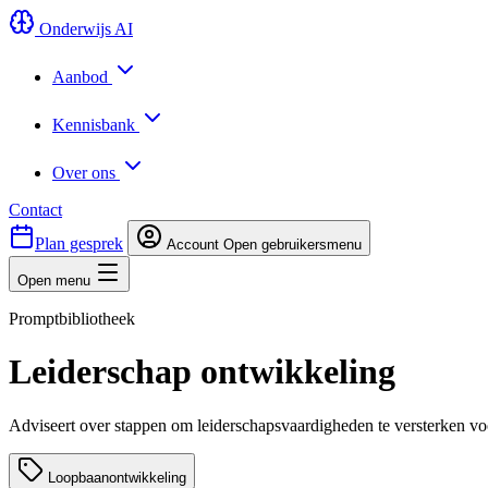
Onderwijs AI
Aanbod
Kennisbank
Over ons
Contact
Plan gesprek
Account
Open gebruikersmenu
Open menu
Promptbibliotheek
Leiderschap ontwikkeling
Adviseert over stappen om leiderschapsvaardigheden te versterken voor
Loopbaanontwikkeling