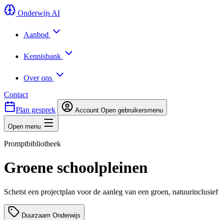
Onderwijs AI
Aanbod
Kennisbank
Over ons
Contact
Plan gesprek
Account
Open gebruikersmenu
Open menu
Promptbibliotheek
Groene schoolpleinen
Schetst een projectplan voor de aanleg van een groen, natuurinclusief 
Duurzaam Onderwijs