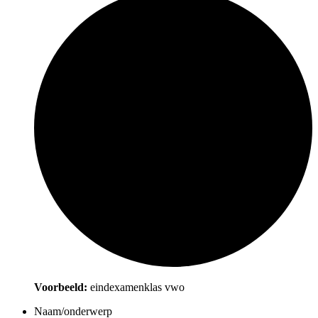
Voorbeeld:
eindexamenklas vwo
Naam/onderwerp