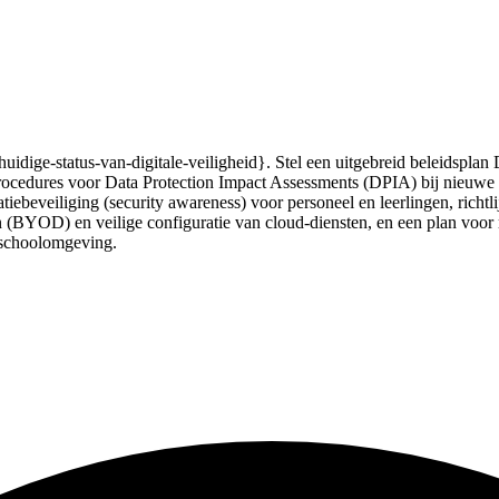
idige-status-van-digitale-veiligheid}. Stel een uitgebreid beleidsplan D
rocedures voor Data Protection Impact Assessments (DPIA) bij nieuwe pr
eveiliging (security awareness) voor personeel en leerlingen, richtlij
n (BYOD) en veilige configuratie van cloud-diensten, en een plan voor r
e schoolomgeving.