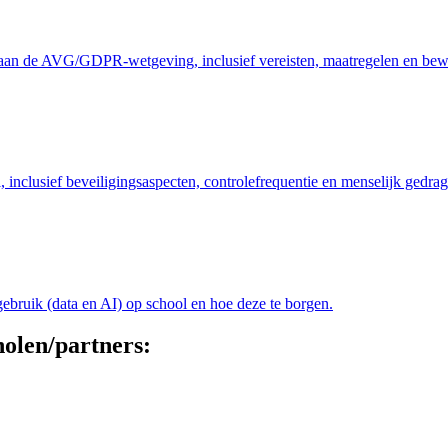
 aan de AVG/GDPR-wetgeving, inclusief vereisten, maatregelen en be
 inclusief beveiligingsaspecten, controlefrequentie en menselijk gedrag
gebruik (data en AI) op school en hoe deze te borgen.
holen/partners: