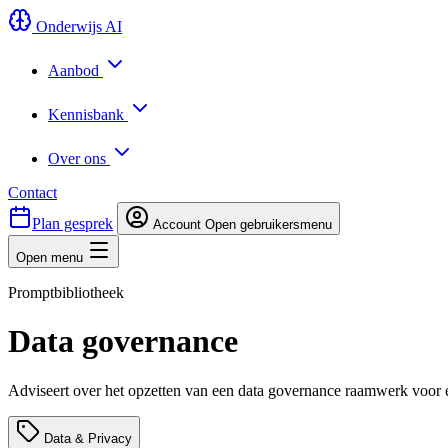
Onderwijs AI
Aanbod
Kennisbank
Over ons
Contact
Plan gesprek
Account
Open gebruikersmenu
Open menu
Promptbibliotheek
Data governance
Adviseert over het opzetten van een data governance raamwerk voor een
Data & Privacy