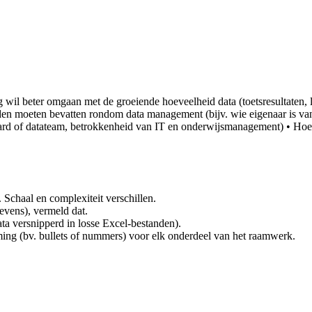
ng wil beter omgaan met de groeiende hoeveelheid data (toetsresultaten,
den moeten bevatten rondom data management (bijv. wie eigenaar is van
ard of datateam, betrokkenheid van IT en onderwijsmanagement) • Hoe 
. Schaal en complexiteit verschillen.
gevens), vermeld dat.
data versnipperd in losse Excel-bestanden).
ing (bv. bullets of nummers) voor elk onderdeel van het raamwerk.