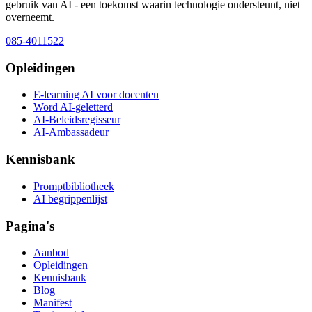
gebruik van AI - een toekomst waarin technologie ondersteunt, niet
overneemt.
085-4011522
Opleidingen
E-learning AI voor docenten
Word AI-geletterd
AI-Beleidsregisseur
AI-Ambassadeur
Kennisbank
Promptbibliotheek
AI begrippenlijst
Pagina's
Aanbod
Opleidingen
Kennisbank
Blog
Manifest