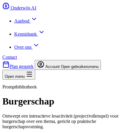
Onderwijs AI
Aanbod
Kennisbank
Over ons
Contact
Plan gesprek
Account
Open gebruikersmenu
Open menu
Promptbibliotheek
Burgerschap
Ontwerpt een interactieve lesactiviteit (project/rollenspel) voor
burgerschap over een thema, gericht op praktische
burgerschapsvorming.