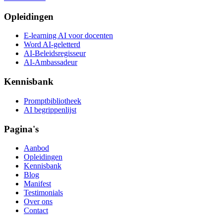
Opleidingen
E-learning AI voor docenten
Word AI-geletterd
AI-Beleidsregisseur
AI-Ambassadeur
Kennisbank
Promptbibliotheek
AI begrippenlijst
Pagina's
Aanbod
Opleidingen
Kennisbank
Blog
Manifest
Testimonials
Over ons
Contact