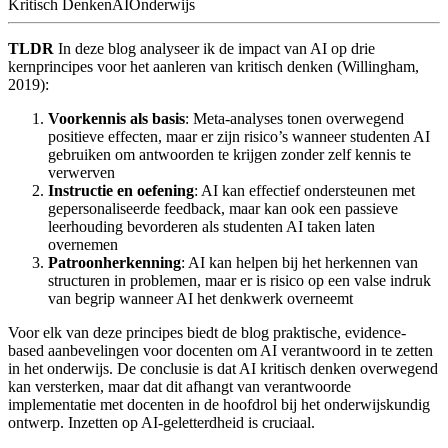
Kritisch Denken
AI
Onderwijs
TLDR
In deze blog analyseer ik de impact van AI op drie
kernprincipes voor het aanleren van kritisch denken (Willingham,
2019):
Voorkennis als basis
: Meta-analyses tonen overwegend
positieve effecten, maar er zijn risico’s wanneer studenten AI
gebruiken om antwoorden te krijgen zonder zelf kennis te
verwerven
Instructie en oefening
: AI kan effectief ondersteunen met
gepersonaliseerde feedback, maar kan ook een passieve
leerhouding bevorderen als studenten AI taken laten
overnemen
Patroonherkenning
: AI kan helpen bij het herkennen van
structuren in problemen, maar er is risico op een valse indruk
van begrip wanneer AI het denkwerk overneemt
Voor elk van deze principes biedt de blog praktische, evidence-
based aanbevelingen voor docenten om AI verantwoord in te zetten
in het onderwijs. De conclusie is dat AI kritisch denken overwegend
kan versterken, maar dat dit afhangt van verantwoorde
implementatie met docenten in de hoofdrol bij het onderwijskundig
ontwerp. Inzetten op AI-geletterdheid is cruciaal.