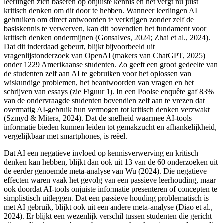
leerlingen zich baseren op onjuiste kennis en het vergt nu juist
kritisch denken om dit door te hebben. Wanneer leerlingen AI
gebruiken om direct antwoorden te verkrijgen zonder zelf de
basiskennis te verwerven, kan dit bovendien het fundament voor
kritisch denken ondermijnen (Gonsalves, 2024; Zhai et al., 2024).
Dat dit inderdaad gebeurt, blijkt bijvoorbeeld uit
vragenlijstonderzoek van OpenAI (makers van ChatGPT, 2025)
onder 1229 Amerikaanse studenten. Zo geeft een groot gedeelte van
de studenten zelf aan AI te gebruiken voor het oplossen van
wiskundige problemen, het beantwoorden van vragen en het
schrijven van essays (zie Figuur 1). In een Poolse enquête gaf 83%
van de ondervraagde studenten bovendien zelf aan te vrezen dat
overmatig AI-gebruik hun vermogen tot kritisch denken verzwakt
(Szmyd & Mitera, 2024). Dat de snelheid waarmee AI-tools
informatie bieden kunnen leiden tot gemakzucht en afhankelijkheid,
vergelijkbaar met smartphones, is reëel.
Dat AI een negatieve invloed op kennisverwerving en kritisch
denken kan hebben, blijkt dan ook uit 13 van de 60 onderzoeken uit
de eerder genoemde meta-analyse van Wu (2024). Die negatieve
effecten waren vaak het gevolg van een passieve leerhouding, maar
ook doordat AI-tools onjuiste informatie presenteren of concepten te
simplistisch uitleggen. Dat een passieve houding problematisch is
met AI gebruik, blijkt ook uit een andere meta-analyse (Diao et al.,
2024). Er blijkt een wezenlijk verschil tussen studenten die gericht