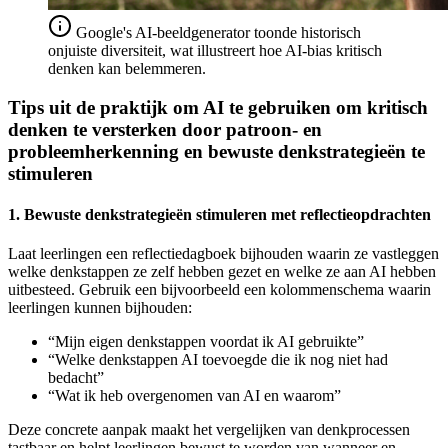
Google's AI-beeldgenerator toonde historisch
onjuiste diversiteit, wat illustreert hoe AI-bias kritisch
denken kan belemmeren.
Tips uit de praktijk om AI te gebruiken om kritisch
denken te versterken door patroon- en
probleemherkenning en bewuste denkstrategieën te
stimuleren
1. Bewuste denkstrategieën stimuleren met reflectieopdrachten
Laat leerlingen een reflectiedagboek bijhouden waarin ze vastleggen
welke denkstappen ze zelf hebben gezet en welke ze aan AI hebben
uitbesteed. Gebruik een bijvoorbeeld een kolommenschema waarin
leerlingen kunnen bijhouden:
“Mijn eigen denkstappen voordat ik AI gebruikte”
“Welke denkstappen AI toevoegde die ik nog niet had
bedacht”
“Wat ik heb overgenomen van AI en waarom”
Deze concrete aanpak maakt het vergelijken van denkprocessen
tastbaar en helpt leerlingen bewust te worden van wanneer en