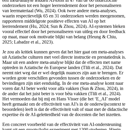
een meta-analyse leidden AI-tools in 47 van de 60 onderzochte
onderzoeken tot een hoger leerrendement door het personaliseren
van leermateriaal (Wu, 2024). Ook twee andere meta-analyses,
waarin respectievelijk 65 en 31 onderzoeken werden meegenomen,
rapporteren middelgrote positieve effecten van AI op het
leerrendement (Hu, 2024; Sun & Zhou, 2024). AI-systemen bleken
vooral effectief door het personaliseren van uitleg en door feedback
op maat, maar ook motivatie blijkt van belang (Heung & Chiu,
2025; Labadze et al., 2023).
Je zou als kritiek kunnen geven dat het hier gaat om meta-analyses
uit Aziatische culturen met veel directe instructie en prestatiedruk is.
Maar uit een andere meta-analyse blijkt dat de effecten met name
optreden in Aziatische én Europese landen (Tlili et al., 2024). Dat
neemt niet weg dat er wel degelijk nuances zijn aan te brengen. Er
worden grote verschillen gevonden tussen de onderzoeken en de
bevindingen zijn niet eenduidig. In de ene meta-analyse komt naar
voren dat AI beter werkt voor alfa vakken (Sun & Zhou, 2024), in
de ander dat het juist beter is voor bèta vakken (Tlili et al., 2024).
Het vermoeden dat bij mij en Hans Visser (die het ‘E_AI’ model
heeft gemaakt om de effectiviteit van AI’s in de onderwijscontext te
beoordelen) leeft is dat de effectiviteit valt of staat met de didactische
expertise én de AI-geletterdheid van de docenten die het inzetten.
Een concreet voorbeeld van de effectiviteit van AI-ondersteuning
komt uit een grootschalig experiment met 1200 studenten. Hierin