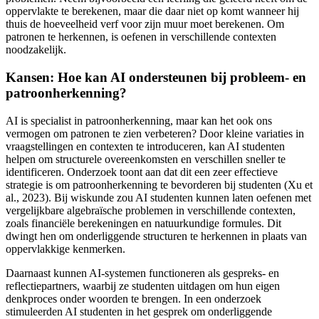
oppervlakte te berekenen, maar die daar niet op komt wanneer hij
thuis de hoeveelheid verf voor zijn muur moet berekenen. Om
patronen te herkennen, is oefenen in verschillende contexten
noodzakelijk.
Kansen: Hoe kan AI ondersteunen bij probleem- en
patroonherkenning?
AI is specialist in patroonherkenning, maar kan het ook ons
vermogen om patronen te zien verbeteren? Door kleine variaties in
vraagstellingen en contexten te introduceren, kan AI studenten
helpen om structurele overeenkomsten en verschillen sneller te
identificeren. Onderzoek toont aan dat dit een zeer effectieve
strategie is om patroonherkenning te bevorderen bij studenten (Xu et
al., 2023). Bij wiskunde zou AI studenten kunnen laten oefenen met
vergelijkbare algebraïsche problemen in verschillende contexten,
zoals financiële berekeningen en natuurkundige formules. Dit
dwingt hen om onderliggende structuren te herkennen in plaats van
oppervlakkige kenmerken.
Daarnaast kunnen AI-systemen functioneren als gespreks- en
reflectiepartners, waarbij ze studenten uitdagen om hun eigen
denkproces onder woorden te brengen. In een onderzoek
stimuleerden AI studenten in het gesprek om onderliggende