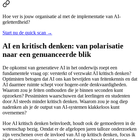
Hoe ver is jouw organisatie al met de implementatie van AI-
geletterdheid?
Start nu de quick scan
→
AI en kritisch denken: van polarisatie
naar een genuanceerde blik
De opkomst van generatieve AI in het onderwijs roept een
fundamentele vraag op: versterkt of verzwakt AI kritisch denken?
Optimisten betogen dat AI ons kan bevrijden van feitenkennis en dat
AI daarmee ruimte schept voor hogere-orde denkvaardigheden.
Waarom zou je feiten onthouden die je binnen seconden kunt
opzoeken? Pessimisten waarschuwen dat leerlingen en studenten
door AI steeds minder kritisch denken. Waarom zou je nog diep
nadenken als je de output van AI-systemen klakkeloos kunt
overnemen?
Hoe AI kritisch denken beïnvloedt, houdt ook de gemoederen in de
wetenschap bezig. Omdat er de afgelopen jaren talloze onderzoeken
zijn verschenen over de invloed van AI op kritisch denken, focus ik