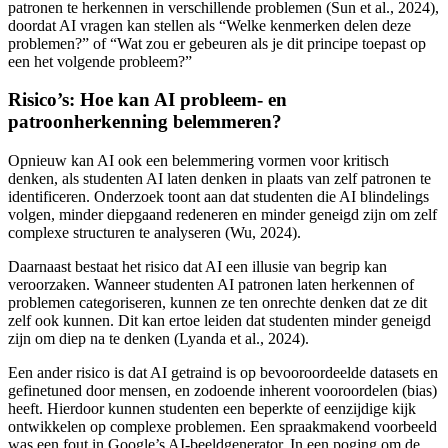
patronen te herkennen in verschillende problemen (Sun et al., 2024),
doordat AI vragen kan stellen als “Welke kenmerken delen deze
problemen?” of “Wat zou er gebeuren als je dit principe toepast op
een het volgende probleem?”
Risico’s: Hoe kan AI probleem- en
patroonherkenning belemmeren?
Opnieuw kan AI ook een belemmering vormen voor kritisch
denken, als studenten AI laten denken in plaats van zelf patronen te
identificeren. Onderzoek toont aan dat studenten die AI blindelings
volgen, minder diepgaand redeneren en minder geneigd zijn om zelf
complexe structuren te analyseren (Wu, 2024).
Daarnaast bestaat het risico dat AI een illusie van begrip kan
veroorzaken. Wanneer studenten AI patronen laten herkennen of
problemen categoriseren, kunnen ze ten onrechte denken dat ze dit
zelf ook kunnen. Dit kan ertoe leiden dat studenten minder geneigd
zijn om diep na te denken (Lyanda et al., 2024).
Een ander risico is dat AI getraind is op bevooroordeelde datasets en
gefinetuned door mensen, en zodoende inherent vooroordelen (bias)
heeft. Hierdoor kunnen studenten een beperkte of eenzijdige kijk
ontwikkelen op complexe problemen. Een spraakmakend voorbeeld
was een fout in Google’s AI-beeldgenerator. In een poging om de