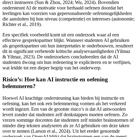
direct instrueren (Sun & Zhou, 2024; Wu, 2024). Bovendien
ondersteunt AI de motivatie voor herhaald oefenen doordat het
leerlingen kan voorzien van gepersonaliseerde oefenmogelijkheden
die aansluiten bij hun niveau (competentie) en interesses (autonomie;
Richter et al., 2019).
Een specifiek voorbeeld komt uit een onderzoek waar aI een
effectieve gesprekspartner blijkt. Wanneer studenten AI gebruiken
als gesprekspartner om hun interpretaties te onderbouwen, resulteert
dit in significant verbeterde kritische analysevaardigheden (Yilmaz
& Yilmaz, 2023). De onderzoekers concludeerden dat de AI
studenten dwong om hun redenering te expliciteren en te verfijnen,
wat leidde tot een dieper begrip van het onderwerp.
Risico’s: Hoe kan AI instructie en oefening
belemmeren?
Hoewel AI krachtige ondersteuning kan bieden bij instructie en
oefening, kan het ook een belemmering vormen als het verkeerd
wordt ingezet. Een van de grootste risico’s is dat AI antwoorden
levert zonder dat studenten zelf denkstappen moeten oefenen. Zo
vrezen sommige docenten dat studenten zelf minder brainstormen of
minder diep teksten analyseren als ze AI gebruiken om deze taken
over te nemen (Larson et al., 2024). Uit het eerder genoemde
onderzoek van OpenAI blijkt dat brainstormen een van de meest