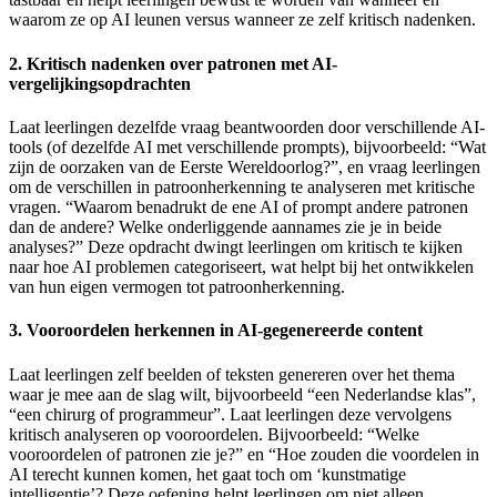
waarom ze op AI leunen versus wanneer ze zelf kritisch nadenken.
2. Kritisch nadenken over patronen met AI-
vergelijkingsopdrachten
Laat leerlingen dezelfde vraag beantwoorden door verschillende AI-
tools (of dezelfde AI met verschillende prompts), bijvoorbeeld: “Wat
zijn de oorzaken van de Eerste Wereldoorlog?”, en vraag leerlingen
om de verschillen in patroonherkenning te analyseren met kritische
vragen. “Waarom benadrukt de ene AI of prompt andere patronen
dan de andere? Welke onderliggende aannames zie je in beide
analyses?” Deze opdracht dwingt leerlingen om kritisch te kijken
naar hoe AI problemen categoriseert, wat helpt bij het ontwikkelen
van hun eigen vermogen tot patroonherkenning.
3. Vooroordelen herkennen in AI-gegenereerde content
Laat leerlingen zelf beelden of teksten genereren over het thema
waar je mee aan de slag wilt, bijvoorbeeld “een Nederlandse klas”,
“een chirurg of programmeur”. Laat leerlingen deze vervolgens
kritisch analyseren op vooroordelen. Bijvoorbeeld: “Welke
vooroordelen of patronen zie je?” en “Hoe zouden die voordelen in
AI terecht kunnen komen, het gaat toch om ‘kunstmatige
intelligentie’? Deze oefening helpt leerlingen om niet alleen