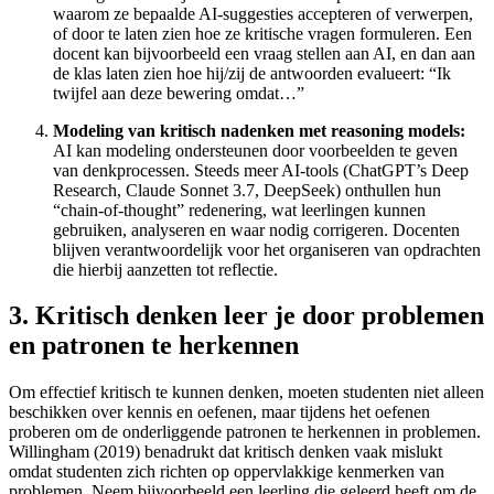
waarom ze bepaalde AI-suggesties accepteren of verwerpen,
of door te laten zien hoe ze kritische vragen formuleren. Een
docent kan bijvoorbeeld een vraag stellen aan AI, en dan aan
de klas laten zien hoe hij/zij de antwoorden evalueert: “Ik
twijfel aan deze bewering omdat…”
Modeling van kritisch nadenken met reasoning models:
AI kan modeling ondersteunen door voorbeelden te geven
van denkprocessen. Steeds meer AI-tools (ChatGPT’s Deep
Research, Claude Sonnet 3.7, DeepSeek) onthullen hun
“chain-of-thought” redenering, wat leerlingen kunnen
gebruiken, analyseren en waar nodig corrigeren. Docenten
blijven verantwoordelijk voor het organiseren van opdrachten
die hierbij aanzetten tot reflectie.
3. Kritisch denken leer je door problemen
en patronen te herkennen
Om effectief kritisch te kunnen denken, moeten studenten niet alleen
beschikken over kennis en oefenen, maar tijdens het oefenen
proberen om de onderliggende patronen te herkennen in problemen.
Willingham (2019) benadrukt dat kritisch denken vaak mislukt
omdat studenten zich richten op oppervlakkige kenmerken van
problemen. Neem bijvoorbeeld een leerling die geleerd heeft om de