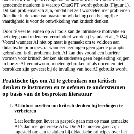
genoemde manieren is waarop ChatGPT wordt gebruikt (Figuur 1).
Dit kan problematisch zijn, omdat het zelf worstelen met problemen
(idealiter in de zone van naaste ontwikkeling) een belangrijke
vaardigheid is voor de ontwikkeling van kritisch denken.
Door té veel te leunen op AI-tools kan de intrinsieke motivatie en
het diepgaand redeneren verminderd worden (Lyanda et al., 2024).
Vooral wanneer AI niet op maat is gemaakt om te voldoen aan
didactische principes, of wanneer leerlingen geen goede prompts
gebruiken, is dit problematisch. AI kan dus vooral een barrière
vormen voor kritisch denken als studenten geen begeleiding krijgen
in hoe ze AI verantwoord moeten gebruiken of als docenten niet
betrokken zijn geweest bij de invulling van hoe AI gebruikt wordt.
Praktische tips om AI te gebruiken om kritisch
denken te instrueren en te oefenen te ondersteunen
op basis van de besproken literatuur
AI-tutors inzetten om kritisch denken bij leerlingen te
verbeteren
Laat leerlingen liever in gesprek gaan met op maat gemaakte
AI’s dan met generieke AI’s. Die AI’s moeten goed zijn
ingesteld om aan te sluiten bij didactische principes over het