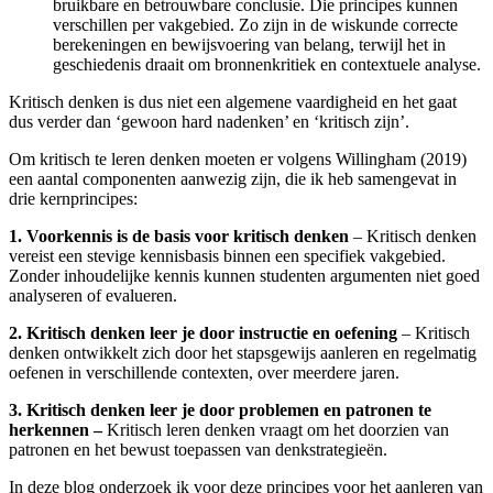
bruikbare en betrouwbare conclusie. Die principes kunnen
verschillen per vakgebied. Zo zijn in de wiskunde correcte
berekeningen en bewijsvoering van belang, terwijl het in
geschiedenis draait om bronnenkritiek en contextuele analyse.
Kritisch denken is dus niet een algemene vaardigheid en het gaat
dus verder dan ‘gewoon hard nadenken’ en ‘kritisch zijn’.
Om kritisch te leren denken moeten er volgens Willingham (2019)
een aantal componenten aanwezig zijn, die ik heb samengevat in
drie kernprincipes:
1. Voorkennis is de basis voor kritisch denken
– Kritisch denken
vereist een stevige kennisbasis binnen een specifiek vakgebied.
Zonder inhoudelijke kennis kunnen studenten argumenten niet goed
analyseren of evalueren.
2. Kritisch denken leer je door instructie en oefening
– Kritisch
denken ontwikkelt zich door het stapsgewijs aanleren en regelmatig
oefenen in verschillende contexten, over meerdere jaren.
3. Kritisch denken leer je door problemen en patronen te
herkennen –
Kritisch leren denken vraagt om het doorzien van
patronen en het bewust toepassen van denkstrategieën.
In deze blog onderzoek ik voor deze principes voor het aanleren van