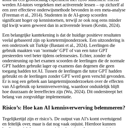
werden AI-tutors vergeleken met activerende lessen – op zichzelf al
een zeer effectieve onderwijsmethode bevonden in een meta-analyse
(Freeman et al., 2014). Studenten in de AI-groep scoorden
significant hoger op kennistoetsen, terwijl ze ook nog eens minder
tijd kwijt waren geweest dan in activerende lessen (Kestin, 2024).
Een belangrijke kanttekening is dat de huidige positieve resultaten
veelal gebaseerd zijn op kortetermijnonderzoek. Een uitzondering is
een onderzoek uit Turkije (Bastani et al., 2024). Leerlingen die
gebruik maakten van ‘normale’ GPT of van een tutor GPT
presteerden veel beter tijdens oefensessies. Echter, zonder de
ondersteuning op het examen scoorden de leerlingen die de normale
GPT hadden gebruikt lager op examens dan degenen die geen
toegang hadden tot AI. Tussen de leerlingen die tutor GPT hadden
gebruikt en de leerlingen zonder GPT werd geen verschil gevonden.
Er is nog een gebrek aan langetermijnonderzoeken over de effecten
van AI-gebruik op kennisverwerving, waardoor onduidelijk blijft
hoe duurzaam de leereffecten zijn (Wu, 2024). Dit onderstreept het
belang van zorgvuldige implementatie.
Risico’s: Hoe kan AI kennisverwerving belemmeren?
Tegelijkertijd zijn er risico’s. De output van AI’s komt overtuigend
en feitelijk over, maar is dat nog vaak onjuist. Hierdoor kunnen