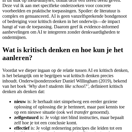
in dit stuk op meta-analyses, omdat deze een breed beeld geven.
Deze vul ik aan met specifieke onderzoeken voor concrete
voorbeelden en praktische toepassingen. Spoiler: de literatuur is
complex en genuanceerd. AI is geen vanzelfsprekende bondgenoot
of bedreiging voor kritisch denken in het onderwijs—de impact
hangt af van de toepassing. Daarom geef ik evidence-informed
aanbevelingen om AI te integreren zonder denkvaardigheden te
ondermijnen.
Wat is kritisch denken en hoe kun je het
aanleren?
Voordat we dieper ingaan op de relatie tussen AI en kritisch denken,
is het belangrijk om te begrijpen wat kritisch denken precies
inhoudt. Onderwijsonderzoeker Daniel Willingham (2019), bekend
van het boek ‘
Why don’t students like school?’
, definieert kritisch
denken als denken dat:
nieuw
is: Je herhaalt niet simpelweg een eerder geziene
oplossing of oplossing die je herinnert, maar past kennis toe
op een nieuwe situatie (ook wel
transfer
genoemd).
zelfgestuurd
is: Je volgt niet blind instructies, maar bepaalt
zelf hoe je tot een conclusie komt.
effectief
is: Je volgt redenering principes die leiden tot een